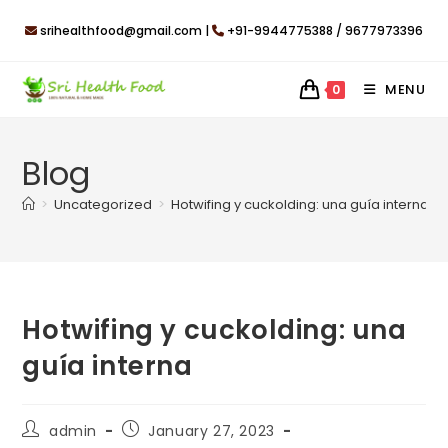
Skip
srihealthfood@gmail.com |
+91-9944775388 / 9677973396
to
content
MENU
0
Blog
>
Uncategorized
>
Hotwifing y cuckolding: una guía interna
Hotwifing y cuckolding: una
guía interna
Post
Post
admin
January 27, 2023
author:
published: