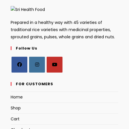
Prepared in a healthy way with 45 varieties of
traditional rice varieties with medicinal properties,
sprouted grains, pulses, whole grains and dried nuts.
Follow Us
Opens
Opens
Opens
in
in
in
FOR CUSTOMERS
a
a
a
Home
new
new
new
tab
tab
tab
Shop
Cart